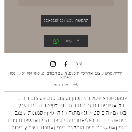
התקשרו עכשיו 052-5535400
צור קשר
הילית קרש עיצוב ואדריכלות פנים, מושב הבונים, ט: 04-9894848 נ: 052-
5535400
עיצוב אתר
מוזי
#פאנג-שוואי
#שירותי תכנון ועיצוב פנים
#עיצוב דירת
קבלן
#סיורים בתערוכות ובחנויות לעיצוב הבית בארץ
ובעולם
#הום סטיילינג
#מתודולוגיה ועיון
#סגנונות עיצוב
פנים
#הבית הישראלי
#חומרים לעיצוב הבית
#מעצבת פנים
בצפון
#מעצבת פנים מומלצת בצפון
#תכנון ושיפוץ דירות