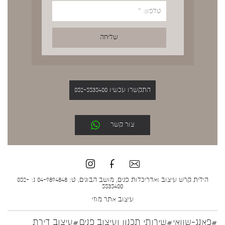
התקשרו עכשיו 052-5535400
צור קשר
הילית קרש עיצוב ואדריכלות פנים, מושב הבונים, ט: 04-9894848 נ: 052-
5535400
עיצוב אתר
מוזי
#פאנג-שוואי
#שירותי תכנון ועיצוב פנים
#עיצוב דירת