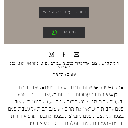
התקשרו עכשיו 052-5535400
צור קשר
הילית קרש עיצוב ואדריכלות פנים, מושב הבונים, ט: 04-9894848 נ: 052-
5535400
עיצוב אתר
מוזי
#פאנג-שוואי
#שירותי תכנון ועיצוב פנים
#עיצוב דירת
קבלן
#סיורים בתערוכות ובחנויות לעיצוב הבית בארץ
ובעולם
#הום סטיילינג
#מתודולוגיה ועיון
#סגנונות עיצוב
פנים
#הבית הישראלי
#חומרים לעיצוב הבית
#מעצבת פנים
בצפון
#מעצבת פנים מומלצת בצפון
#תכנון ושיפוץ דירות
ובתים
#מעצבת פנים מומלצת בחיפה
#עיצוב פנים