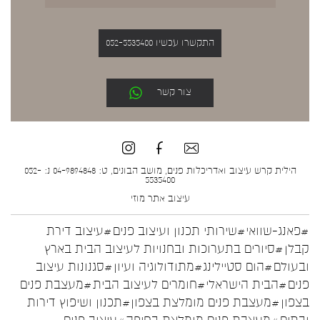
התקשרו עכשיו 052-5535400
צור קשר
הילית קרש עיצוב ואדריכלות פנים, מושב הבונים, ט: 04-9894848 נ: 052-
5535400
עיצוב אתר
מוזי
#פאנג-שוואי
#שירותי תכנון ועיצוב פנים
#עיצוב דירת
קבלן
#סיורים בתערוכות ובחנויות לעיצוב הבית בארץ
ובעולם
#הום סטיילינג
#מתודולוגיה ועיון
#סגנונות עיצוב
פנים
#הבית הישראלי
#חומרים לעיצוב הבית
#מעצבת פנים
בצפון
#מעצבת פנים מומלצת בצפון
#תכנון ושיפוץ דירות