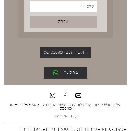
התקשרו עכשיו 052-5535400
צור קשר
הילית קרש עיצוב ואדריכלות פנים, מושב הבונים, ט: 04-9894848 נ: 052-
5535400
עיצוב אתר
מוזי
#פאנג-שוואי
#שירותי תכנון ועיצוב פנים
#עיצוב דירת