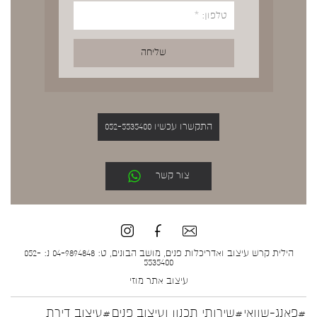
התקשרו עכשיו 052-5535400
צור קשר
הילית קרש עיצוב ואדריכלות פנים, מושב הבונים, ט: 04-9894848 נ: 052-
5535400
עיצוב אתר
מוזי
#פאנג-שוואי
#שירותי תכנון ועיצוב פנים
#עיצוב דירת