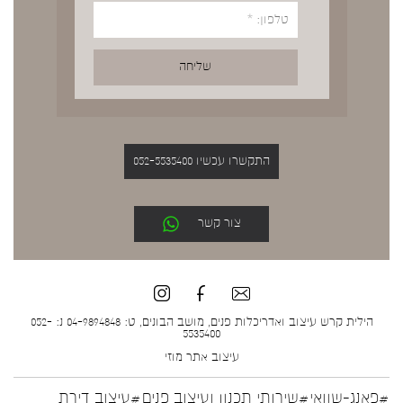
התקשרו עכשיו 052-5535400
צור קשר
הילית קרש עיצוב ואדריכלות פנים, מושב הבונים, ט: 04-9894848 נ: 052-
5535400
עיצוב אתר
מוזי
#פאנג-שוואי
#שירותי תכנון ועיצוב פנים
#עיצוב דירת