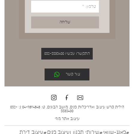
התקשרו עכשיו 052-5535400
צור קשר
הילית קרש עיצוב ואדריכלות פנים, מושב הבונים, ט: 04-9894848 נ: 052-
5535400
עיצוב אתר
מוזי
#פאנג-שוואי
#שירותי תכנון ועיצוב פנים
#עיצוב דירת