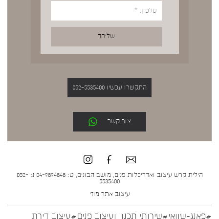
התקשרו עכשיו 052-5535400
צור קשר
הילית קרש עיצוב ואדריכלות פנים, מושב הבונים, ט: 04-9894848 נ: 052-
5535400
עיצוב אתר
מוזי
#פאנג-שוואי
#שירותי תכנון ועיצוב פנים
#עיצוב דירת