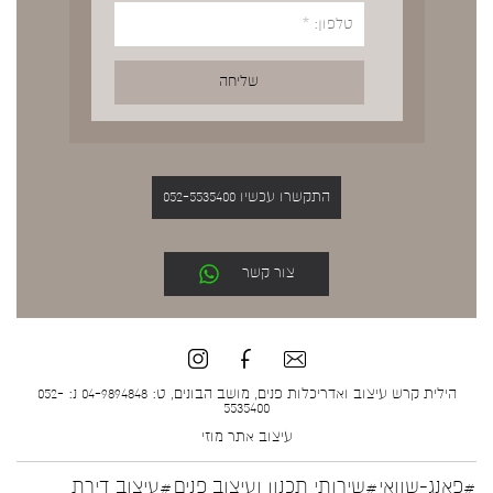
התקשרו עכשיו 052-5535400
צור קשר
הילית קרש עיצוב ואדריכלות פנים, מושב הבונים, ט: 04-9894848 נ: 052-
5535400
עיצוב אתר
מוזי
#פאנג-שוואי
#שירותי תכנון ועיצוב פנים
#עיצוב דירת