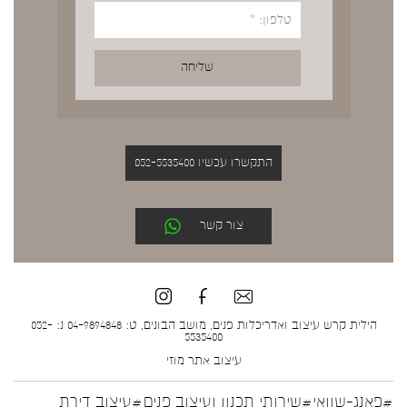
התקשרו עכשיו 052-5535400
צור קשר
הילית קרש עיצוב ואדריכלות פנים, מושב הבונים, ט: 04-9894848 נ: 052-
5535400
עיצוב אתר
מוזי
#פאנג-שוואי
#שירותי תכנון ועיצוב פנים
#עיצוב דירת