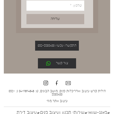
התקשרו עכשיו 052-5535400
צור קשר
הילית קרש עיצוב ואדריכלות פנים, מושב הבונים, ט: 04-9894848 נ: 052-
5535400
עיצוב אתר
מוזי
#פאנג-שוואי
#שירותי תכנון ועיצוב פנים
#עיצוב דירת