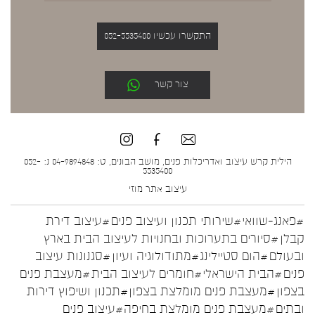
התקשרו עכשיו 052-5535400
צור קשר
הילית קרש עיצוב ואדריכלות פנים, מושב הבונים, ט: 04-9894848 נ: 052-
5535400
עיצוב אתר
מוזי
#פאנג-שוואי
#שירותי תכנון ועיצוב פנים
#עיצוב דירת
קבלן
#סיורים בתערוכות ובחנויות לעיצוב הבית בארץ
ובעולם
#הום סטיילינג
#מתודולוגיה ועיון
#סגנונות עיצוב
פנים
#הבית הישראלי
#חומרים לעיצוב הבית
#מעצבת פנים
בצפון
#מעצבת פנים מומלצת בצפון
#תכנון ושיפוץ דירות
ובתים
#מעצבת פנים מומלצת בחיפה
#עיצוב פנים