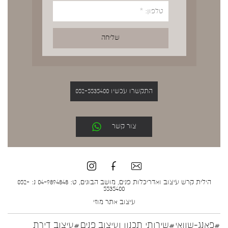
התקשרו עכשיו 052-5535400
צור קשר
הילית קרש עיצוב ואדריכלות פנים, מושב הבונים, ט: 04-9894848 נ: 052-
5535400
עיצוב אתר
מוזי
#פאנג-שוואי
#שירותי תכנון ועיצוב פנים
#עיצוב דירת