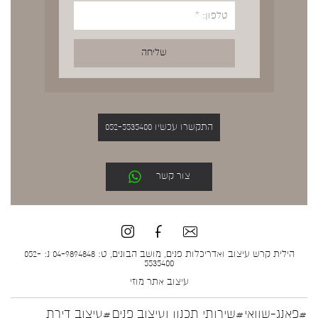
התקשרו עכשיו 052-5535400
צור קשר
הילית קרש עיצוב ואדריכלות פנים, מושב הבונים, ט: 04-9894848 נ: 052-
5535400
עיצוב אתר
מוזי
#פאנג-שוואי
#שירותי תכנון ועיצוב פנים
#עיצוב דירת