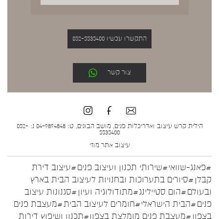
התקשרו עכשיו 052-5535400
צור קשר
הילית קרש עיצוב ואדריכלות פנים, מושב הבונים, ט: 04-9894848 נ: 052-
5535400
עיצוב אתר
מוזי
#פאנג-שוואי
#שירותי תכנון ועיצוב פנים
#עיצוב דירת
קבלן
#סיורים בתערוכות ובחנויות לעיצוב הבית בארץ
ובעולם
#הום סטיילינג
#מתודולוגיה ועיון
#סגנונות עיצוב
פנים
#הבית הישראלי
#חומרים לעיצוב הבית
#מעצבת פנים
בצפון
#מעצבת פנים מומלצת בצפון
#תכנון ושיפוץ דירות