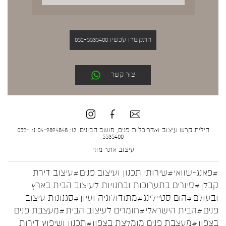
התקשרו עכשיו 052-5535400
צור קשר
הילית קרש עיצוב ואדריכלות פנים, מושב הבונים, ט: 04-9894848 נ: 052-
5535400
עיצוב אתר
מוזי
#פאנג-שוואי
#שירותי תכנון ועיצוב פנים
#עיצוב דירת
קבלן
#סיורים בתערוכות ובחנויות לעיצוב הבית בארץ
ובעולם
#הום סטיילינג
#מתודולוגיה ועיון
#סגנונות עיצוב
פנים
#הבית הישראלי
#חומרים לעיצוב הבית
#מעצבת פנים
בצפון
#מעצבת פנים מומלצת בצפון
#תכנון ושיפוץ דירות