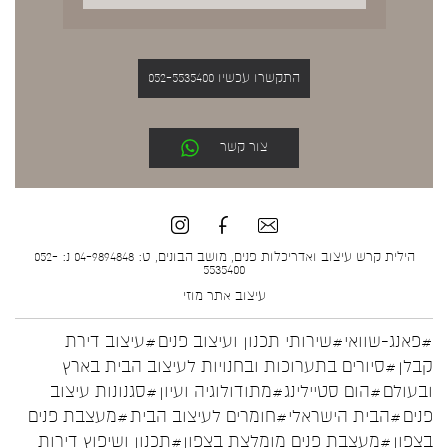
התקשרו עכשיו 052-5535400
צור קשר
הילית קרש עיצוב ואדריכלות פנים, מושב הבונים, ט: 04-9894848 נ: 052-
5535400
עיצוב אתר
מוזי
#פאנג-שוואי
#שירותי תכנון ועיצוב פנים
#עיצוב דירת
קבלן
#סיורים בתערוכות ובחנויות לעיצוב הבית בארץ
ובעולם
#הום סטיילינג
#מתודולוגיה ועיון
#סגנונות עיצוב
פנים
#הבית הישראלי
#חומרים לעיצוב הבית
#מעצבת פנים
בצפון
#מעצבת פנים מומלצת בצפון
#תכנון ושיפוץ דירות