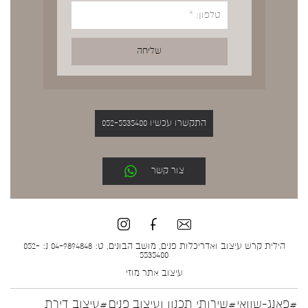
התקשרו עכשיו 052-5535400
צור קשר
הילית קרש עיצוב ואדריכלות פנים, מושב הבונים, ט: 04-9894848 נ: 052-
5535400
עיצוב אתר
מוזי
#פאנג-שוואי
#שירותי תכנון ועיצוב פנים
#עיצוב דירת