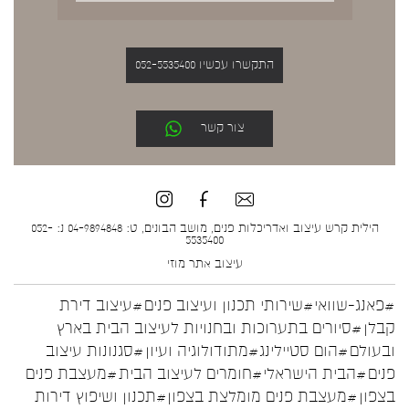
התקשרו עכשיו 052-5535400
צור קשר
הילית קרש עיצוב ואדריכלות פנים, מושב הבונים, ט: 04-9894848 נ: 052-
5535400
עיצוב אתר
מוזי
#פאנג-שוואי
#שירותי תכנון ועיצוב פנים
#עיצוב דירת
קבלן
#סיורים בתערוכות ובחנויות לעיצוב הבית בארץ
ובעולם
#הום סטיילינג
#מתודולוגיה ועיון
#סגנונות עיצוב
פנים
#הבית הישראלי
#חומרים לעיצוב הבית
#מעצבת פנים
בצפון
#מעצבת פנים מומלצת בצפון
#תכנון ושיפוץ דירות