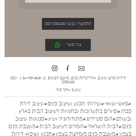
התקשרו עכשיו 052-5535400
צור קשר
הילית קרש עיצוב ואדריכלות פנים, מושב הבונים, ט: 04-9894848 נ: 052-
5535400
עיצוב אתר
מוזי
#פאנג-שוואי
#שירותי תכנון ועיצוב פנים
#עיצוב דירת
קבלן
#סיורים בתערוכות ובחנויות לעיצוב הבית בארץ
ובעולם
#הום סטיילינג
#מתודולוגיה ועיון
#סגנונות עיצוב
פנים
#הבית הישראלי
#חומרים לעיצוב הבית
#מעצבת פנים
בצפון
#מעצבת פנים מומלצת בצפון
#תכנון ושיפוץ דירות