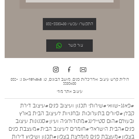
התקשרו עכשיו 052-5535400
צור קשר
הילית קרש עיצוב ואדריכלות פנים, מושב הבונים, ט: 04-9894848 נ: 052-
5535400
עיצוב אתר
מוזי
#פאנג-שוואי
#שירותי תכנון ועיצוב פנים
#עיצוב דירת
קבלן
#סיורים בתערוכות ובחנויות לעיצוב הבית בארץ
ובעולם
#הום סטיילינג
#מתודולוגיה ועיון
#סגנונות עיצוב
פנים
#הבית הישראלי
#חומרים לעיצוב הבית
#מעצבת פנים
בצפון
#מעצבת פנים מומלצת בצפון
#תכנון ושיפוץ דירות