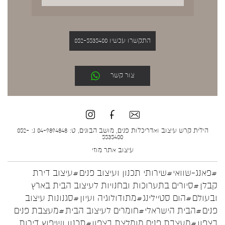
התקשרו עכשיו 052-5535400
צור קשר
הילית קרש עיצוב ואדריכלות פנים, מושב הבונים, ט: 04-9894848 נ: 052-
5535400
עיצוב אתר
מוזי
#פאנג-שוואי
#שירותי תכנון ועיצוב פנים
#עיצוב דירת
קבלן
#סיורים בתערוכות ובחנויות לעיצוב הבית בארץ
ובעולם
#הום סטיילינג
#מתודולוגיה ועיון
#סגנונות עיצוב
פנים
#הבית הישראלי
#חומרים לעיצוב הבית
#מעצבת פנים
בצפון
#מעצבת פנים מומלצת בצפון
#תכנון ושיפוץ דירות