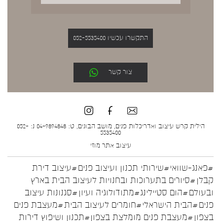
התקשרו עכשיו 052-5535400
צור קשר
הילית קרש עיצוב ואדריכלות פנים, מושב הבונים, ט: 04-9894848 נ: 052-
5535400
עיצוב אתר
מוזי
#פאנג-שוואי
#שירותי תכנון ועיצוב פנים
#עיצוב דירת
קבלן
#סיורים בתערוכות ובחנויות לעיצוב הבית בארץ
ובעולם
#הום סטיילינג
#מתודולוגיה ועיון
#סגנונות עיצוב
פנים
#הבית הישראלי
#חומרים לעיצוב הבית
#מעצבת פנים
בצפון
#מעצבת פנים מומלצת בצפון
#תכנון ושיפוץ דירות