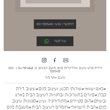
התקשרו עכשיו 052-5535400
צור קשר
הילית קרש עיצוב ואדריכלות פנים, מושב הבונים, ט: 04-9894848 נ: 052-
5535400
עיצוב אתר
מוזי
#פאנג-שוואי
#שירותי תכנון ועיצוב פנים
#עיצוב דירת
קבלן
#סיורים בתערוכות ובחנויות לעיצוב הבית בארץ
ובעולם
#הום סטיילינג
#מתודולוגיה ועיון
#סגנונות עיצוב
פנים
#הבית הישראלי
#חומרים לעיצוב הבית
#מעצבת פנים