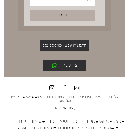
התקשרו עכשיו 052-5535400
צור קשר
הילית קרש עיצוב ואדריכלות פנים, מושב הבונים, ט: 04-9894848 נ: 052-
5535400
עיצוב אתר
מוזי
#פאנג-שוואי
#שירותי תכנון ועיצוב פנים
#עיצוב דירת
קבלן
#סיורים בתערוכות ובחנויות לעיצוב הבית בארץ