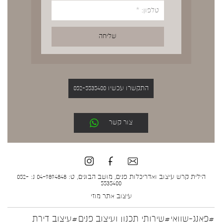
התקשרו עכשיו 052-5535400
צור קשר
הילית קרש עיצוב ואדריכלות פנים, מושב הבונים, ט: 04-9894848 נ: 052-
5535400
עיצוב אתר
מוזי
#פאנג-שוואי
#שירותי תכנון ועיצוב פנים
#עיצוב דירת