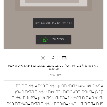
התקשרו עכשיו 052-5535400
צור קשר
הילית קרש עיצוב ואדריכלות פנים, מושב הבונים, ט: 04-9894848 נ: 052-
5535400
עיצוב אתר
מוזי
#פאנג-שוואי
#שירותי תכנון ועיצוב פנים
#עיצוב דירת
קבלן
#סיורים בתערוכות ובחנויות לעיצוב הבית בארץ
ובעולם
#הום סטיילינג
#מתודולוגיה ועיון
#סגנונות עיצוב
פנים
#הבית הישראלי
#חומרים לעיצוב הבית
#מעצבת פנים