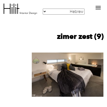
Toggle
navigation
zimer zest (9)