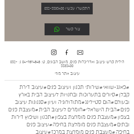
התקשרו עכשיו 052-5535400
צור קשר
הילית קרש עיצוב ואדריכלות פנים, מושב הבונים, ט: 04-9894848 נ: 052-
5535400
עיצוב אתר
מוזי
#פאנג-שוואי
#שירותי תכנון ועיצוב פנים
#עיצוב דירת
קבלן
#סיורים בתערוכות ובחנויות לעיצוב הבית בארץ
ובעולם
#הום סטיילינג
#מתודולוגיה ועיון
#סגנונות עיצוב
פנים
#הבית הישראלי
#חומרים לעיצוב הבית
#מעצבת פנים
בצפון
#מעצבת פנים מומלצת בצפון
#תכנון ושיפוץ דירות
ובתים
#מעצבת פנים מומלצת בחיפה
#עיצוב פנים
בחיפה
#מעצבת פנים מומלצת במרכז
#עיצוב