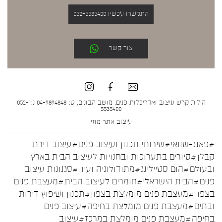
התקשרו עכשיו 052-5535400
צור קשר
הילית קרש עיצוב ואדריכלות פנים, מושב הבונים, ט: 04-9894848 נ: 052-
5535400
עיצוב אתר
מוזי
#פאנג-שוואי
#שירותי תכנון ועיצוב פנים
#עיצוב דירת
קבלן
#סיורים בתערוכות ובחנויות לעיצוב הבית בארץ
ובעולם
#הום סטיילינג
#מתודולוגיה ועיון
#סגנונות עיצוב
פנים
#הבית הישראלי
#חומרים לעיצוב הבית
#מעצבת פנים
בצפון
#מעצבת פנים מומלצת בצפון
#תכנון ושיפוץ דירות
ובתים
#מעצבת פנים מומלצת בחיפה
#עיצוב פנים
בחיפה
#מעצבת פנים מומלצת במרכז
#עיצוב