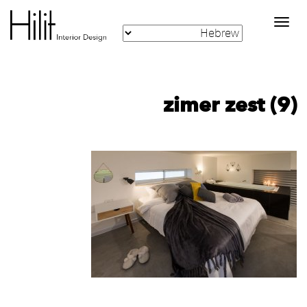
Toggle
navigation
zimer zest (9)