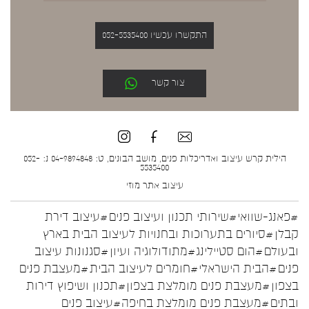
התקשרו עכשיו 052-5535400
צור קשר
הילית קרש עיצוב ואדריכלות פנים, מושב הבונים, ט: 04-9894848 נ: 052-
5535400
עיצוב אתר
מוזי
#פאנג-שוואי
#שירותי תכנון ועיצוב פנים
#עיצוב דירת
קבלן
#סיורים בתערוכות ובחנויות לעיצוב הבית בארץ
ובעולם
#הום סטיילינג
#מתודולוגיה ועיון
#סגנונות עיצוב
פנים
#הבית הישראלי
#חומרים לעיצוב הבית
#מעצבת פנים
בצפון
#מעצבת פנים מומלצת בצפון
#תכנון ושיפוץ דירות
ובתים
#מעצבת פנים מומלצת בחיפה
#עיצוב פנים