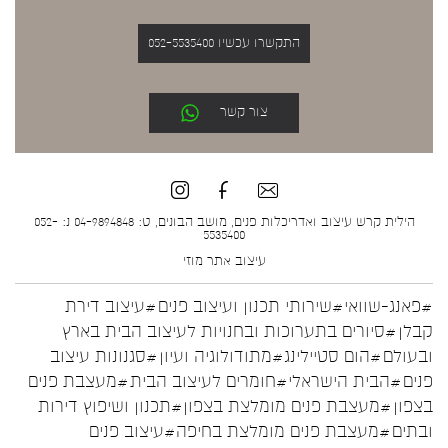
התקשרו עכשיו 052-5535400
צור קשר
הילית קרש עיצוב ואדריכלות פנים, מושב הבונים, ט: 04-9894848 נ: 052-
5535400
עיצוב אתר
מוזי
#פאנג-שוואי
#שירותי תכנון ועיצוב פנים
#עיצוב דירת
קבלן
#סיורים בתערוכות ובחנויות לעיצוב הבית בארץ
ובעולם
#הום סטיילינג
#מתודולוגיה ועיון
#סגנונות עיצוב
פנים
#הבית הישראלי
#חומרים לעיצוב הבית
#מעצבת פנים
בצפון
#מעצבת פנים מומלצת בצפון
#תכנון ושיפוץ דירות
ובתים
#מעצבת פנים מומלצת בחיפה
#עיצוב פנים