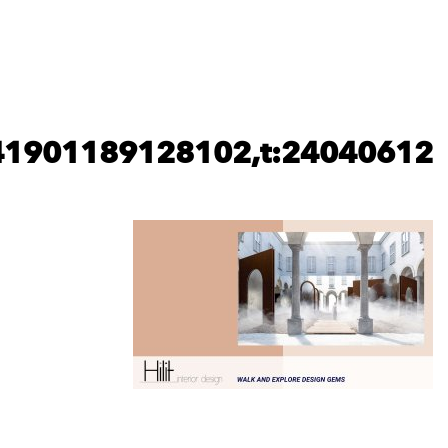
xr:d:DAGBnwX8d6A:53,j:627