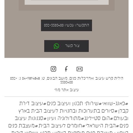
התקשרו עכשיו 052-5535400
צור קשר
הילית קרש עיצוב ואדריכלות פנים, מושב הבונים, ט: 04-9894848 נ: 052-
5535400
עיצוב אתר
מוזי
#פאנג-שוואי
#שירותי תכנון ועיצוב פנים
#עיצוב דירת
קבלן
#סיורים בתערוכות ובחנויות לעיצוב הבית בארץ
ובעולם
#הום סטיילינג
#מתודולוגיה ועיון
#סגנונות עיצוב
פנים
#הבית הישראלי
#חומרים לעיצוב הבית
#מעצבת פנים