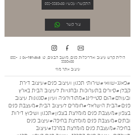
התקשרו עכשיו 052-5535400
צור קשר
הילית קרש עיצוב ואדריכלות פנים, מושב הבונים, ט: 04-9894848 נ: 052-
5535400
עיצוב אתר
מוזי
#פאנג-שוואי
#שירותי תכנון ועיצוב פנים
#עיצוב דירת
קבלן
#סיורים בתערוכות ובחנויות לעיצוב הבית בארץ
ובעולם
#הום סטיילינג
#מתודולוגיה ועיון
#סגנונות עיצוב
פנים
#הבית הישראלי
#חומרים לעיצוב הבית
#מעצבת פנים
בצפון
#מעצבת פנים מומלצת בצפון
#תכנון ושיפוץ דירות
ובתים
#מעצבת פנים מומלצת בחיפה
#עיצוב פנים
בחיפה
#מעצבת פנים מומלצת במרכז
#עיצוב