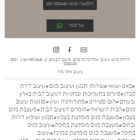
התקשרו עכשיו 052-5535400
צור קשר
הילית קרש עיצוב ואדריכלות פנים, מושב הבונים, ט: 04-9894848 נ: 052-
5535400
עיצוב אתר
מוזי
#פאנג-שוואי
#שירותי תכנון ועיצוב פנים
#עיצוב דירת
קבלן
#סיורים בתערוכות ובחנויות לעיצוב הבית בארץ
ובעולם
#הום סטיילינג
#מתודולוגיה ועיון
#סגנונות עיצוב
פנים
#הבית הישראלי
#חומרים לעיצוב הבית
#מעצבת פנים
בצפון
#מעצבת פנים מומלצת בצפון
#תכנון ושיפוץ דירות
ובתים
#מעצבת פנים מומלצת בחיפה
#עיצוב פנים
בחיפה
#מעצבת פנים מומלצת במרכז
#עיצוב