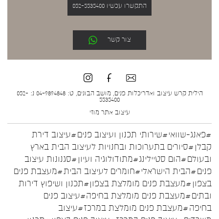
התקשרו עכשיו 052-5535400
צור קשר
הילית קרש עיצוב ואדריכלות פנים, מושב הבונים, ט: 04-9894848 נ: 052-
5535400
עיצוב אתר
מוזי
#פאנג-שוואי
#שירותי תכנון ועיצוב פנים
#עיצוב דירת
קבלן
#סיורים בתערוכות ובחנויות לעיצוב הבית בארץ
ובעולם
#הום סטיילינג
#מתודולוגיה ועיון
#סגנונות עיצוב
פנים
#הבית הישראלי
#חומרים לעיצוב הבית
#מעצבת פנים
בצפון
#מעצבת פנים מומלצת בצפון
#תכנון ושיפוץ דירות
ובתים
#מעצבת פנים מומלצת בחיפה
#עיצוב פנים
בחיפה
#מעצבת פנים מומלצת במרכז
#עיצוב