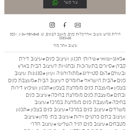
צור קשר
הילית קרש עיצוב ואדריכלות פנים, מושב הבונים, ט: 04-9894848 נ: 052-
5535400
עיצוב אתר
מוזי
#פאנג-שוואי
#שירותי תכנון ועיצוב פנים
#עיצוב דירת
קבלן
#סיורים בתערוכות ובחנויות לעיצוב הבית בארץ
ובעולם
#הום סטיילינג
#מתודולוגיה ועיון
#סגנונות עיצוב
פנים
#הבית הישראלי
#חומרים לעיצוב הבית
#מעצבת פנים
בצפון
#מעצבת פנים מומלצת בצפון
#תכנון ושיפוץ דירות
ובתים
#מעצבת פנים מומלצת בחיפה
#עיצוב פנים
בחיפה
#מעצבת פנים מומלצת במרכז
#עיצוב
משרדים
#עיצוב פנים במרכז
#עיצוב פנים בצפון
#תכנון
ועיצוב בתים פרטיים וילות
#עיצוב בתי מלון
#עיצוב
מטבחים
#עיצוב פנים לגיל השלישי
#עיצוב חדרי