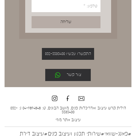
התקשרו עכשיו 052-5535400
צור קשר
הילית קרש עיצוב ואדריכלות פנים, מושב הבונים, ט: 04-9894848 נ: 052-
5535400
עיצוב אתר
מוזי
#פאנג-שוואי
#שירותי תכנון ועיצוב פנים
#עיצוב דירת