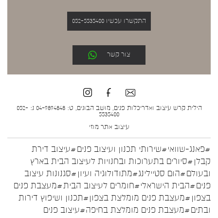
התקשרו עכשיו 052-5535400
צור קשר
הילית קרש עיצוב ואדריכלות פנים, מושב הבונים, ט: 04-9894848 נ: 052-
5535400
עיצוב אתר
מוזי
#פאנג-שוואי
#שירותי תכנון ועיצוב פנים
#עיצוב דירת
קבלן
#סיורים בתערוכות ובחנויות לעיצוב הבית בארץ
ובעולם
#הום סטיילינג
#מתודולוגיה ועיון
#סגנונות עיצוב
פנים
#הבית הישראלי
#חומרים לעיצוב הבית
#מעצבת פנים
בצפון
#מעצבת פנים מומלצת בצפון
#תכנון ושיפוץ דירות
ובתים
#מעצבת פנים מומלצת בחיפה
#עיצוב פנים