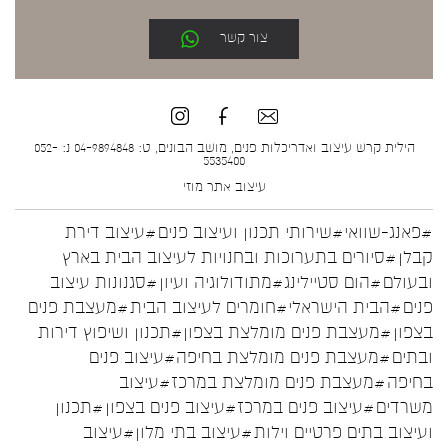
צור קשר
הילית קרש עיצוב ואדריכלות פנים, מושב הבונים, ט: 04-9894848 נ: 052-
5535400
עיצוב אתר
מוזי
#פאנג-שוואי
#שירותי תכנון ועיצוב פנים
#עיצוב דירת
קבלן
#סיורים בתערוכות ובחנויות לעיצוב הבית בארץ
ובעולם
#הום סטיילינג
#מתודולוגיה ועיון
#סגנונות עיצוב
פנים
#הבית הישראלי
#חומרים לעיצוב הבית
#מעצבת פנים
בצפון
#מעצבת פנים מומלצת בצפון
#תכנון ושיפוץ דירות
ובתים
#מעצבת פנים מומלצת בחיפה
#עיצוב פנים
בחיפה
#מעצבת פנים מומלצת במרכז
#עיצוב
משרדים
#עיצוב פנים במרכז
#עיצוב פנים בצפון
#תכנון
ועיצוב בתים פרטיים וילות
#עיצוב בתי מלון
#עיצוב