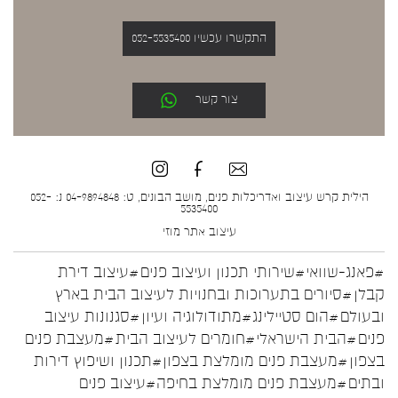
התקשרו עכשיו 052-5535400
צור קשר
הילית קרש עיצוב ואדריכלות פנים, מושב הבונים, ט: 04-9894848 נ: 052-
5535400
עיצוב אתר
מוזי
#פאנג-שוואי
#שירותי תכנון ועיצוב פנים
#עיצוב דירת
קבלן
#סיורים בתערוכות ובחנויות לעיצוב הבית בארץ
ובעולם
#הום סטיילינג
#מתודולוגיה ועיון
#סגנונות עיצוב
פנים
#הבית הישראלי
#חומרים לעיצוב הבית
#מעצבת פנים
בצפון
#מעצבת פנים מומלצת בצפון
#תכנון ושיפוץ דירות
ובתים
#מעצבת פנים מומלצת בחיפה
#עיצוב פנים