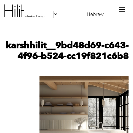
Toggle
navigation
karshhilit__9bd48d69-c643-
4f96-b524-cc19f821c6b8