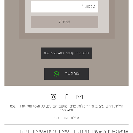
התקשרו עכשיו 052-5535400
צור קשר
הילית קרש עיצוב ואדריכלות פנים, מושב הבונים, ט: 04-9894848 נ: 052-
5535400
עיצוב אתר
מוזי
#פאנג-שוואי
#שירותי תכנון ועיצוב פנים
#עיצוב דירת