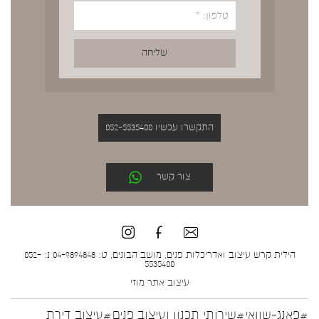
התקשרו עכשיו 052-5535400
צור קשר
הילית קרש עיצוב ואדריכלות פנים, מושב הבונים, ט: 04-9894848 נ: 052-
5535400
עיצוב אתר
מוזי
#פאנג-שוואי
#שירותי תכנון ועיצוב פנים
#עיצוב דירת