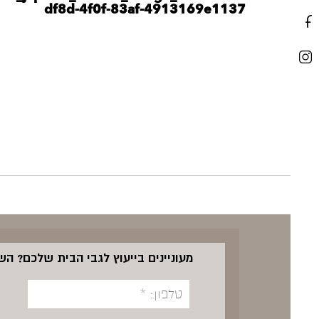
df8d-4f0f-83af-4913169e1137
מעוניינים בייעוץ לגבי הבית שלכם? ה