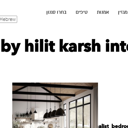
מגזין
אמנות
טיפים
בחרו סגנון
by hilit karsh in
karshhilit_small_and_minimalist_bedr