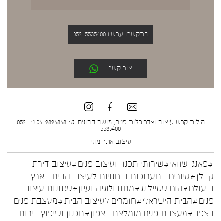
התקשרו עכשיו 052-5535400
צור קשר
הילית קרש עיצוב ואדריכלות פנים, מושב הבונים, ט: 04-9894848 נ: 052-
5535400
עיצוב אתר
מוזי
#פאנג-שוואי
#שירותי תכנון ועיצוב פנים
#עיצוב דירת
קבלן
#סיורים בתערוכות ובחנויות לעיצוב הבית בארץ
ובעולם
#הום סטיילינג
#מתודולוגיה ועיון
#סגנונות עיצוב
פנים
#הבית הישראלי
#חומרים לעיצוב הבית
#מעצבת פנים
בצפון
#מעצבת פנים מומלצת בצפון
#תכנון ושיפוץ דירות