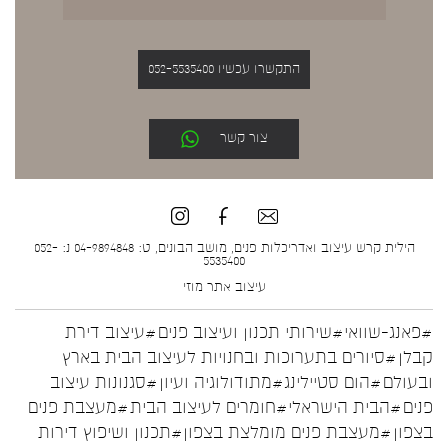
התקשרו עכשיו 052-5535400
צור קשר
הילית קרש עיצוב ואדריכלות פנים, מושב הבונים, ט: 04-9894848 נ: 052-
5535400
עיצוב אתר
מוזי
#פאנג-שוואי
#שירותי תכנון ועיצוב פנים
#עיצוב דירת
קבלן
#סיורים בתערוכות ובחנויות לעיצוב הבית בארץ
ובעולם
#הום סטיילינג
#מתודולוגיה ועיון
#סגנונות עיצוב
פנים
#הבית הישראלי
#חומרים לעיצוב הבית
#מעצבת פנים
בצפון
#מעצבת פנים מומלצת בצפון
#תכנון ושיפוץ דירות