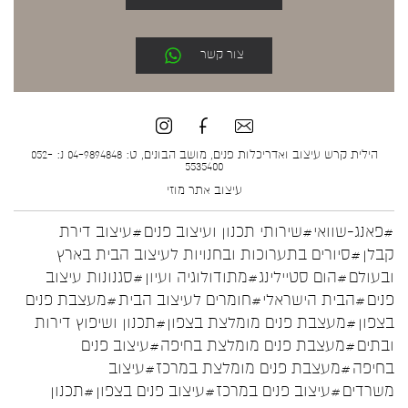
צור קשר
הילית קרש עיצוב ואדריכלות פנים, מושב הבונים, ט: 04-9894848 נ: 052-
5535400
עיצוב אתר
מוזי
#פאנג-שוואי
#שירותי תכנון ועיצוב פנים
#עיצוב דירת
קבלן
#סיורים בתערוכות ובחנויות לעיצוב הבית בארץ
ובעולם
#הום סטיילינג
#מתודולוגיה ועיון
#סגנונות עיצוב
פנים
#הבית הישראלי
#חומרים לעיצוב הבית
#מעצבת פנים
בצפון
#מעצבת פנים מומלצת בצפון
#תכנון ושיפוץ דירות
ובתים
#מעצבת פנים מומלצת בחיפה
#עיצוב פנים
בחיפה
#מעצבת פנים מומלצת במרכז
#עיצוב
משרדים
#עיצוב פנים במרכז
#עיצוב פנים בצפון
#תכנון