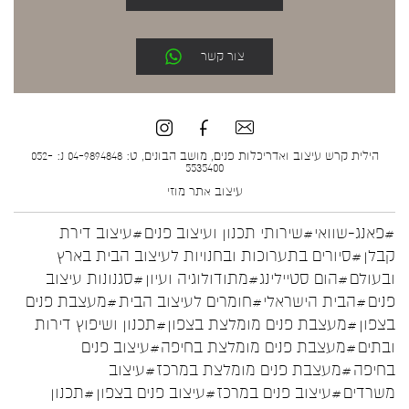
צור קשר
הילית קרש עיצוב ואדריכלות פנים, מושב הבונים, ט: 04-9894848 נ: 052-
5535400
עיצוב אתר
מוזי
#פאנג-שוואי
#שירותי תכנון ועיצוב פנים
#עיצוב דירת
קבלן
#סיורים בתערוכות ובחנויות לעיצוב הבית בארץ
ובעולם
#הום סטיילינג
#מתודולוגיה ועיון
#סגנונות עיצוב
פנים
#הבית הישראלי
#חומרים לעיצוב הבית
#מעצבת פנים
בצפון
#מעצבת פנים מומלצת בצפון
#תכנון ושיפוץ דירות
ובתים
#מעצבת פנים מומלצת בחיפה
#עיצוב פנים
בחיפה
#מעצבת פנים מומלצת במרכז
#עיצוב
משרדים
#עיצוב פנים במרכז
#עיצוב פנים בצפון
#תכנון