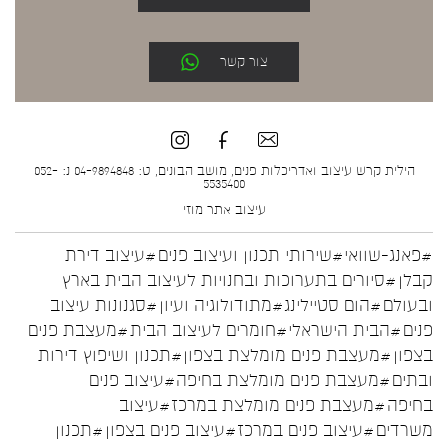
צור קשר
הילית קרש עיצוב ואדריכלות פנים, מושב הבונים, ט: 04-9894848 נ: 052-
5535400
עיצוב אתר
מוזי
#פאנג-שוואי
#שירותי תכנון ועיצוב פנים
#עיצוב דירת
קבלן
#סיורים בתערוכות ובחנויות לעיצוב הבית בארץ
ובעולם
#הום סטיילינג
#מתודולוגיה ועיון
#סגנונות עיצוב
פנים
#הבית הישראלי
#חומרים לעיצוב הבית
#מעצבת פנים
בצפון
#מעצבת פנים מומלצת בצפון
#תכנון ושיפוץ דירות
ובתים
#מעצבת פנים מומלצת בחיפה
#עיצוב פנים
בחיפה
#מעצבת פנים מומלצת במרכז
#עיצוב
משרדים
#עיצוב פנים במרכז
#עיצוב פנים בצפון
#תכנון